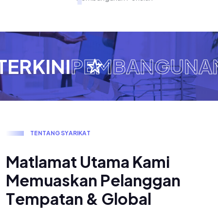
ERKINI
PEMBANGUNAN
T
E
N
T
A
N
G
S
Y
A
R
I
K
A
T
M
a
t
l
a
m
a
t
U
t
a
m
a
K
a
m
i
M
e
m
u
a
s
k
a
n
P
e
l
a
n
g
g
a
n
T
e
m
p
a
t
a
n
&
G
l
o
b
a
l