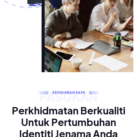
PASUKAN
K
E
M
A
H
I
R
A
N
K
A
M
I
P
e
r
k
h
i
d
m
a
t
a
n
B
e
r
k
u
a
l
i
t
i
U
n
t
u
k
P
e
r
t
u
m
b
u
h
a
n
I
d
e
n
t
i
t
i
J
e
n
a
m
a
A
n
d
a