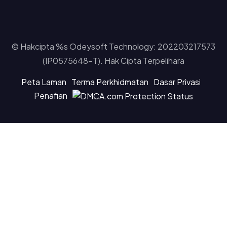
© Hakcipta %s Odeysoft Technology: 202203217573
(IP0575648-T). Hak Cipta Terpelihara
Peta Laman
Terma Perkhidmatan
Dasar Privasi
Penafian