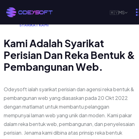
🇲🇾
MS
P
E
R
K
E
N
A
L
A
N
K
E
P
A
D
A
O
D
E
Y
S
O
F
T
-
F
A
H
A
M
I
S
Y
A
R
I
K
A
T
K
A
M
I
K
a
m
i
A
d
a
l
a
h
S
y
a
r
i
k
a
t
P
e
r
i
s
i
a
n
D
a
n
R
e
k
a
B
e
n
t
u
k
&
P
e
m
b
a
n
g
u
n
a
n
W
e
b
.
Odeysoft ialah syarikat perisian dan agensi reka bentuk &
pembangunan web yang diasaskan pada 20 Okt 2022
dengan matlamat untuk membantu pelanggan
mempunyai laman web yang unik dan moden. Kami pakar
dalam reka bentuk web, pembangunan, dan penyelesaian
perisian. Jenama kami dibina atas prinsip reka bentuk