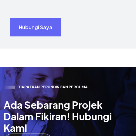
Hubungi Saya
D
A
P
A
T
K
A
N
P
E
R
U
N
D
I
N
G
A
N
P
E
R
C
U
M
A
A
d
a
S
e
b
a
r
a
n
g
P
r
o
j
e
k
D
a
l
a
m
F
i
k
i
r
a
n
!
H
u
b
u
n
g
i
K
a
m
i