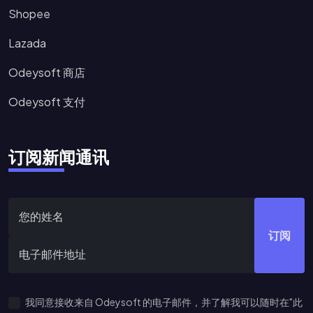
Shopee
Lazada
Odeysoft 商店
Odeysoft 支付
订阅新闻通讯
订阅
我同意接收来自 Odeysoft 的电子邮件，并了解我可以随时在"此