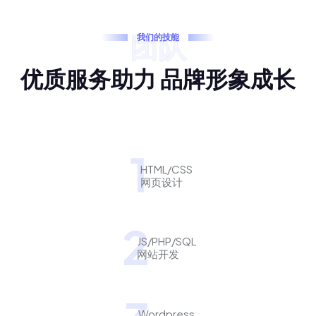
团队
我
们
的
技
能
优
质
服
务
助
力
品
牌
形
象
成
长
1
HTML/CSS
网页设计
2
JS/PHP/SQL
网站开发
Wordpress