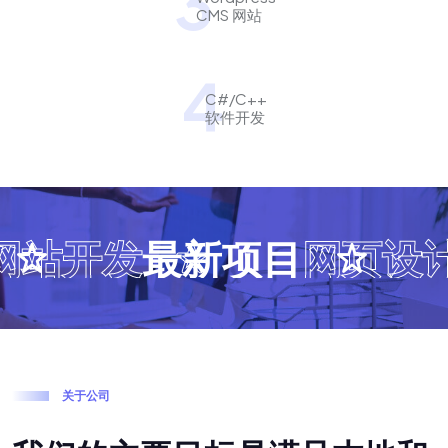
3
CMS 网站
4
C#/C++
软件开发
站开发
最新项目
网页设计
关
于
公
司