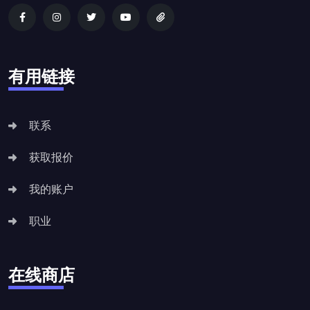
有用链接
联系
获取报价
我的账户
职业
在线商店