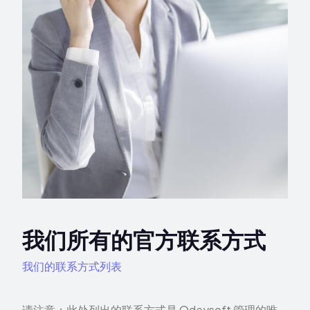
我们所有的官方联系方式
我们的联系方式列表
请注意：此处列出的联系方式是 Odeysoft 管理的唯