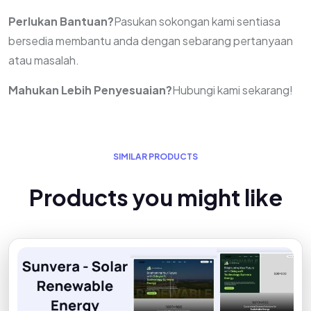
Perlukan Bantuan?
Pasukan sokongan kami sentiasa
bersedia membantu anda dengan sebarang pertanyaan
atau masalah.
Mahukan Lebih Penyesuaian?
Hubungi kami sekarang!
S
I
M
I
L
A
R
P
R
O
D
U
C
T
S
P
r
o
d
u
c
t
s
y
o
u
m
i
g
h
t
l
i
k
e