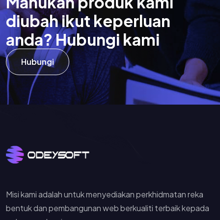
M
a
h
u
k
a
n
p
r
o
d
u
k
k
a
m
i
d
i
u
b
a
h
i
k
u
t
k
e
p
e
r
l
u
a
n
a
n
d
a
?
H
u
b
u
n
g
i
k
a
m
i
Hubungi
Misi kami adalah untuk menyediakan perkhidmatan reka
bentuk dan pembangunan web berkualiti terbaik kepada