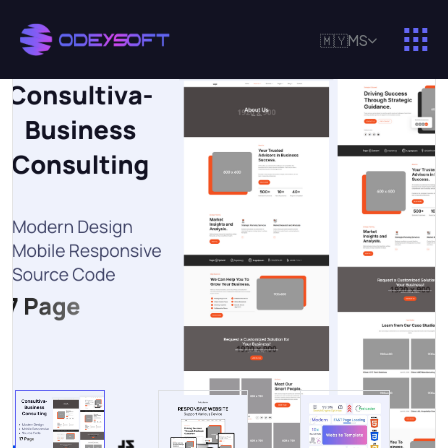
🇲🇾
MS