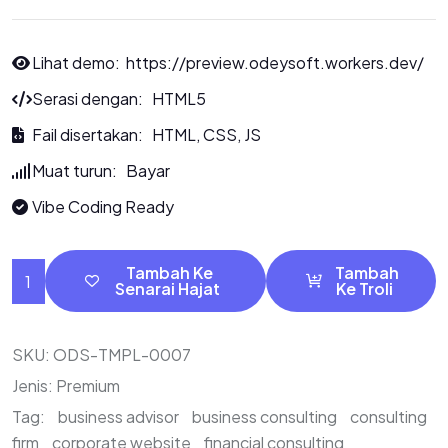
Lihat demo:
https://preview.odeysoft.workers.dev/
Serasi dengan: HTML5
Fail disertakan: HTML, CSS, JS
Muat turun: Bayar
Vibe Coding Ready
Tambah Ke
Tambah
Senarai Hajat
Ke Troli
SKU:
ODS-TMPL-0007
Jenis:
Premium
Tag:
business advisor
business consulting
consulting
firm
corporate website
financial consulting