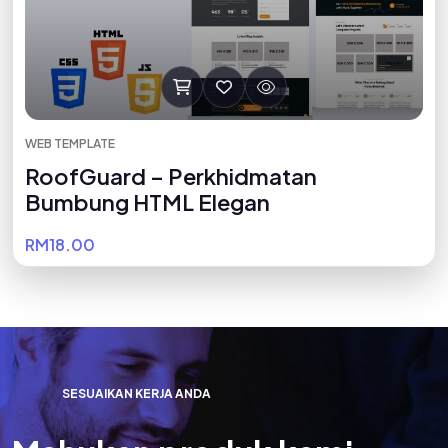
WEB TEMPLATE
RoofGuard – Perkhidmatan
Bumbung HTML Elegan
RM18.00
S
E
S
U
A
I
K
A
N
K
E
R
J
A
A
N
D
A