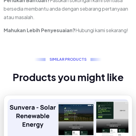
Perlukan Bantuan?
Pasukan sokongan kami sentiasa
bersedia membantu anda dengan sebarang pertanyaan
atau masalah.
Mahukan Lebih Penyesuaian?
Hubungi kami sekarang!
S
I
M
I
L
A
R
P
R
O
D
U
C
T
S
P
r
o
d
u
c
t
s
y
o
u
m
i
g
h
t
l
i
k
e