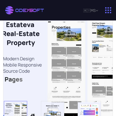
🇲🇾
MS