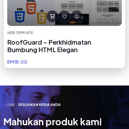
WEB TEMPLATE
RoofGuard – Perkhidmatan
Bumbung HTML Elegan
RM18.00
S
E
S
U
A
I
K
A
N
K
E
R
J
A
A
N
D
A
M
a
h
u
k
a
n
p
r
o
d
u
k
k
a
m
i