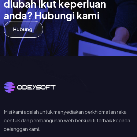
d
i
u
b
a
h
i
k
u
t
k
e
p
e
r
l
u
a
n
a
n
d
a
?
H
u
b
u
n
g
i
k
a
m
i
Hubungi
Misi kami adalah untuk menyediakan perkhidmatan reka
bentuk dan pembangunan web berkualiti terbaik kepada
pelanggan kami.