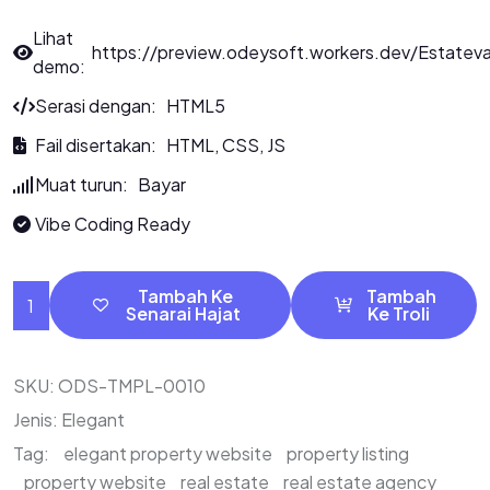
Lihat
https://preview.odeysoft.workers.dev/Estatev
demo:
Serasi dengan: HTML5
Fail disertakan: HTML, CSS, JS
Muat turun: Bayar
Vibe Coding Ready
Tambah Ke
Tambah
Senarai Hajat
Ke Troli
SKU:
ODS-TMPL-0010
Jenis:
Elegant
Tag:
elegant property website
property listing
property website
real estate
real estate agency