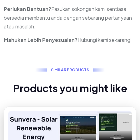
Perlukan Bantuan?
Pasukan sokongan kami sentiasa
bersedia membantu anda dengan sebarang pertanyaan
atau masalah.
Mahukan Lebih Penyesuaian?
Hubungi kami sekarang!
S
I
M
I
L
A
R
P
R
O
D
U
C
T
S
P
r
o
d
u
c
t
s
y
o
u
m
i
g
h
t
l
i
k
e