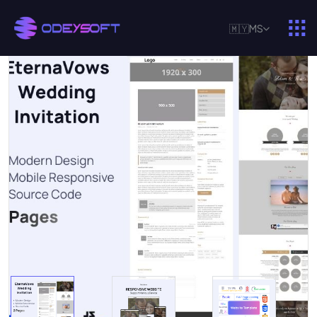
🇲🇾
MS