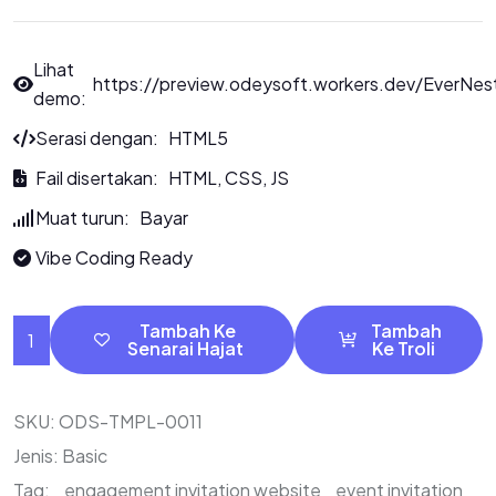
Lihat
https://preview.odeysoft.workers.dev/EverNes
demo:
Serasi dengan: HTML5
Fail disertakan: HTML, CSS, JS
Muat turun: Bayar
Vibe Coding Ready
Tambah Ke
Tambah
Senarai Hajat
Ke Troli
SKU:
ODS-TMPL-0011
Jenis:
Basic
Tag:
engagement invitation website
event invitation