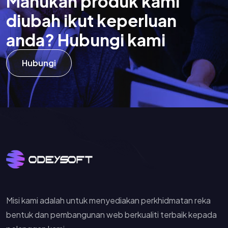
M
a
h
u
k
a
n
p
r
o
d
u
k
k
a
m
i
d
i
u
b
a
h
i
k
u
t
k
e
p
e
r
l
u
a
n
a
n
d
a
?
H
u
b
u
n
g
i
k
a
m
i
Hubungi
Misi kami adalah untuk menyediakan perkhidmatan reka
bentuk dan pembangunan web berkualiti terbaik kepada