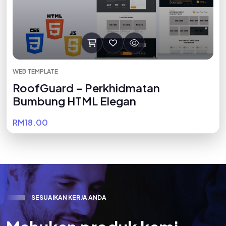
WEB TEMPLATE
RoofGuard – Perkhidmatan
Bumbung HTML Elegan
RM18.00
S
E
S
U
A
I
K
A
N
K
E
R
J
A
A
N
D
A