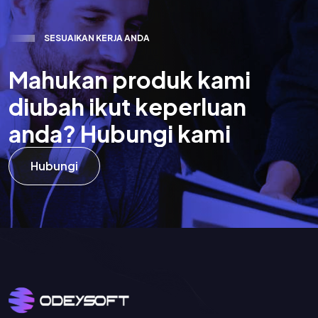
S
E
S
U
A
I
K
A
N
K
E
R
J
A
A
N
D
A
M
a
h
u
k
a
n
p
r
o
d
u
k
k
a
m
i
d
i
u
b
a
h
i
k
u
t
k
e
p
e
r
l
u
a
n
a
n
d
a
?
H
u
b
u
n
g
i
k
a
m
i
Hubungi