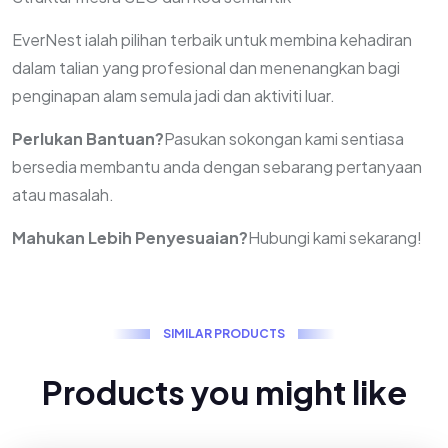
EverNest ialah pilihan terbaik untuk membina kehadiran
dalam talian yang profesional dan menenangkan bagi
penginapan alam semula jadi dan aktiviti luar.
Perlukan Bantuan?
Pasukan sokongan kami sentiasa
bersedia membantu anda dengan sebarang pertanyaan
atau masalah.
Mahukan Lebih Penyesuaian?
Hubungi kami sekarang!
S
I
M
I
L
A
R
P
R
O
D
U
C
T
S
P
r
o
d
u
c
t
s
y
o
u
m
i
g
h
t
l
i
k
e