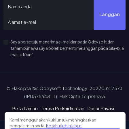
Langgan
Saya bersetuju menerima e-mel daripada Odeysoft dan
faham bahawa saya boleh berhenti melanggan pada bila-bila
masa di 'sini'.
© Hakcipta %s Odeysoft Technology: 202203217573
(IP0575648-T). Hak Cipta Terpelihara
Peta Laman
Terma Perkhidmatan
Dasar Privasi
Penafian
Kami menggunakan kuki untuk meningkatkan
Learn more about our cookie policy
pengalaman anda.
Ketahui lebih lanjut