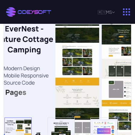
🇲🇾
MS