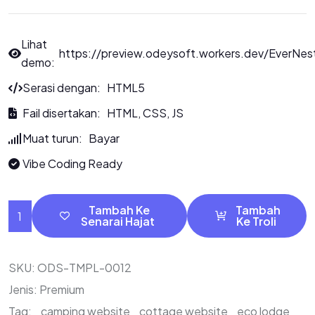
Lihat
https://preview.odeysoft.workers.dev/EverNes
demo:
Serasi dengan: HTML5
Fail disertakan: HTML, CSS, JS
Muat turun: Bayar
Vibe Coding Ready
Tambah Ke
Tambah
Senarai Hajat
Ke Troli
SKU:
ODS-TMPL-0012
Jenis:
Premium
Tag:
camping website
cottage website
eco lodge