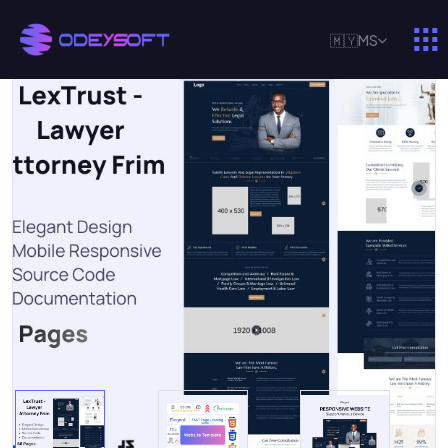
🇲🇾
MS