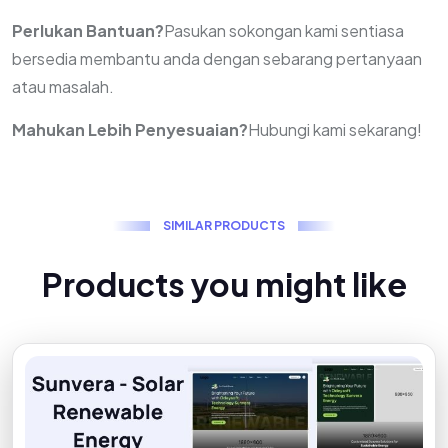
Perlukan Bantuan?
Pasukan sokongan kami sentiasa
bersedia membantu anda dengan sebarang pertanyaan
atau masalah.
Mahukan Lebih Penyesuaian?
Hubungi kami sekarang!
S
I
M
I
L
A
R
P
R
O
D
U
C
T
S
P
r
o
d
u
c
t
s
y
o
u
m
i
g
h
t
l
i
k
e