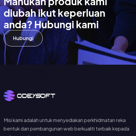
M
a
h
u
k
a
n
p
r
o
d
u
k
k
a
m
i
d
i
u
b
a
h
i
k
u
t
k
e
p
e
r
l
u
a
n
a
n
d
a
?
H
u
b
u
n
g
i
k
a
m
i
Hubungi
Misi kami adalah untuk menyediakan perkhidmatan reka
bentuk dan pembangunan web berkualiti terbaik kepada