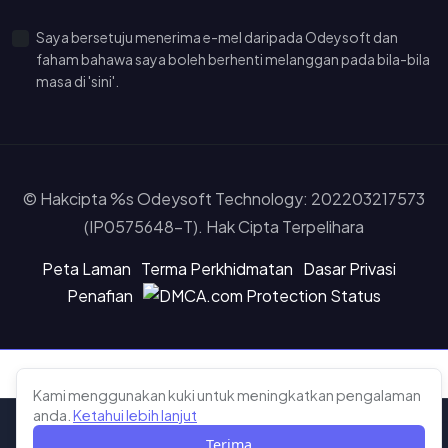
Saya bersetuju menerima e-mel daripada Odeysoft dan
faham bahawa saya boleh berhenti melanggan pada bila-bila
masa di 'sini'.
© Hakcipta %s Odeysoft Technology: 202203217573
(IP0575648-T). Hak Cipta Terpelihara
Peta Laman
Terma Perkhidmatan
Dasar Privasi
Penafian
Kami menggunakan kuki untuk meningkatkan pengalaman
Learn more about our cookie policy
anda.
Ketahui lebih lanjut
Terima