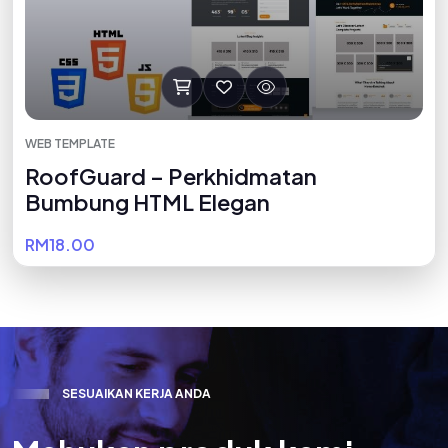
WEB TEMPLATE
RoofGuard – Perkhidmatan
Bumbung HTML Elegan
RM18.00
S
E
S
U
A
I
K
A
N
K
E
R
J
A
A
N
D
A