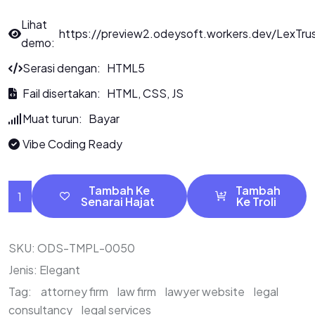
Lihat
https://preview2.odeysoft.workers.dev/LexTru
demo:
Serasi dengan: HTML5
Fail disertakan: HTML, CSS, JS
Muat turun: Bayar
Vibe Coding Ready
Tambah Ke
Tambah
Senarai Hajat
Ke Troli
SKU:
ODS-TMPL-0050
Jenis:
Elegant
Tag:
attorney firm
law firm
lawyer website
legal
consultancy
legal services