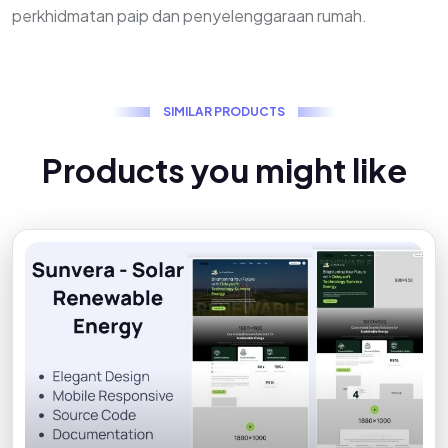
perkhidmatan paip dan penyelenggaraan rumah.
S
I
M
I
L
A
R
P
R
O
D
U
C
T
S
P
r
o
d
u
c
t
s
y
o
u
m
i
g
h
t
l
i
k
e