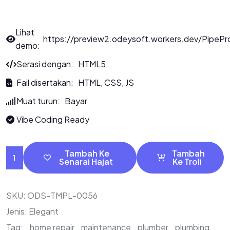
Lihat
https://preview2.odeysoft.workers.dev/PipePr
demo:
Serasi dengan: HTML5
Fail disertakan: HTML, CSS, JS
Muat turun: Bayar
Vibe Coding Ready
Tambah Ke
Tambah
Senarai Hajat
Ke Troli
SKU:
ODS-TMPL-0056
Jenis:
Elegant
Tag:
home repair
maintenance
plumber
plumbing