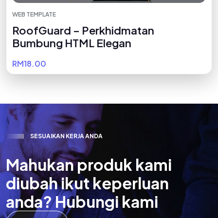
WEB TEMPLATE
RoofGuard – Perkhidmatan
Bumbung HTML Elegan
RM18.00
S
E
S
U
A
I
K
A
N
K
E
R
J
A
A
N
D
A
M
a
h
u
k
a
n
p
r
o
d
u
k
k
a
m
i
d
i
u
b
a
h
i
k
u
t
k
e
p
e
r
l
u
a
n
a
n
d
a
?
H
u
b
u
n
g
i
k
a
m
i