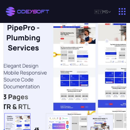
🇲🇾
MS