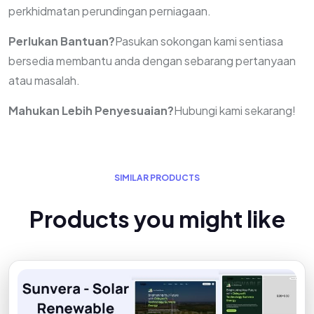
perkhidmatan perundingan perniagaan.
Perlukan Bantuan?
Pasukan sokongan kami sentiasa
bersedia membantu anda dengan sebarang pertanyaan
atau masalah.
Mahukan Lebih Penyesuaian?
Hubungi kami sekarang!
S
I
M
I
L
A
R
P
R
O
D
U
C
T
S
P
r
o
d
u
c
t
s
y
o
u
m
i
g
h
t
l
i
k
e