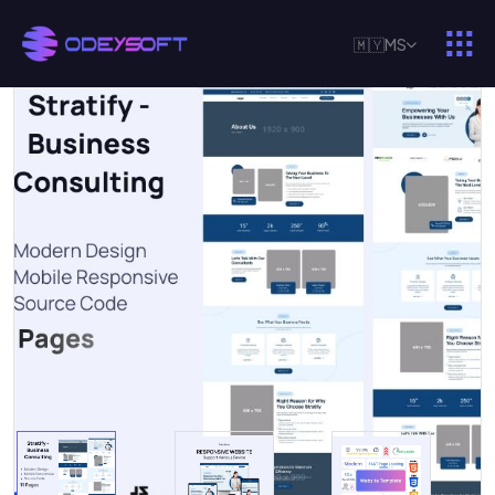
🇲🇾
MS