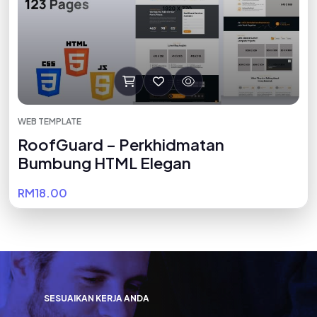
WEB TEMPLATE
RoofGuard – Perkhidmatan
Bumbung HTML Elegan
RM18.00
S
E
S
U
A
I
K
A
N
K
E
R
J
A
A
N
D
A