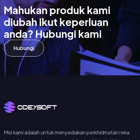
M
a
h
u
k
a
n
p
r
o
d
u
k
k
a
m
i
d
i
u
b
a
h
i
k
u
t
k
e
p
e
r
l
u
a
n
a
n
d
a
?
H
u
b
u
n
g
i
k
a
m
i
Hubungi
Misi kami adalah untuk menyediakan perkhidmatan reka