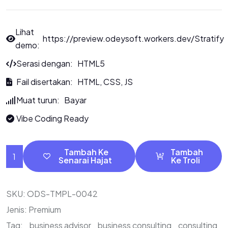
Lihat
https://preview.odeysoft.workers.dev/Stratify
demo:
Serasi dengan: HTML5
Fail disertakan: HTML, CSS, JS
Muat turun: Bayar
Vibe Coding Ready
Tambah Ke
Tambah
Senarai Hajat
Ke Troli
SKU:
ODS-TMPL-0042
Jenis:
Premium
Tag:
business advisor
business consulting
consulting