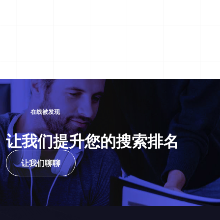
在
线
被
发
现
让
我
们
提
升
您
的
搜
索
排
名
让我们聊聊