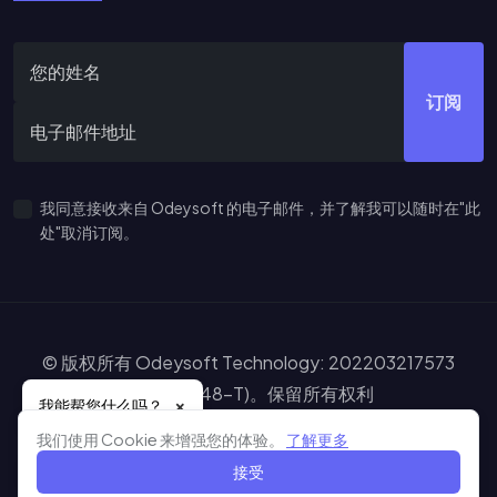
订阅
我同意接收来自 Odeysoft 的电子邮件，并了解我可以随时在"此
处"取消订阅。
© 版权所有 Odeysoft Technology: 202203217573
(IP0575648-T)。保留所有权利
×
我能帮您什么吗？
Learn more about our cooki
网站地图
服务条款
隐私政策
免责声明
我们使用 Cookie 来增强您的体验。
了解更多
接受