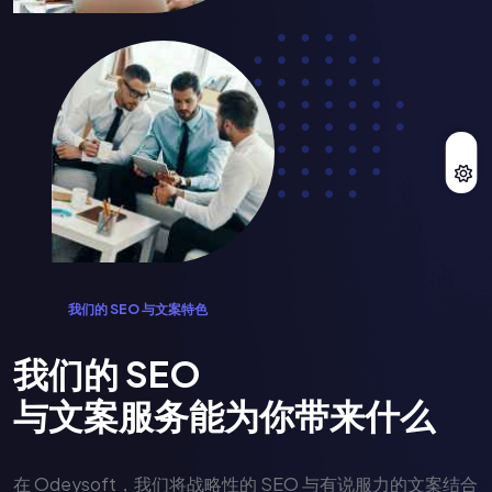
我
们
的
S
E
O
与
文
案
特
色
我
们
的
S
E
O
与
文
案
服
务
能
为
你
带
来
什
么
在 Odeysoft，我们将战略性的 SEO 与有说服力的文案结合