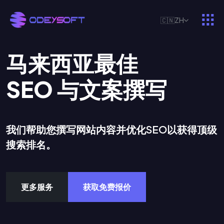
🇨🇳
ZH
马
来
西
亚
最
佳
S
E
O
与
文
案
撰
写
我们帮助您撰写网站内容并优化SEO以获得顶级
搜索排名。
更多服务
获取免费报价