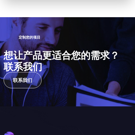
定
制
您
的
项
目
想
让
产
品
更
适
合
您
的
需
求
？
联
系
我
们
联系我们