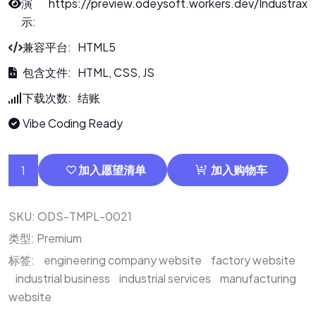
演
https://preview.odeysoft.workers.dev/Industrax
示:
兼容平台: HTML5
包含文件: HTML, CSS, JS
下载次数: 结账
Vibe Coding Ready
加入愿望清单
加入购物车
SKU:
ODS-TMPL-0021
类型:
Premium
标签:
engineering company website
factory website
industrial business
industrial services
manufacturing
website