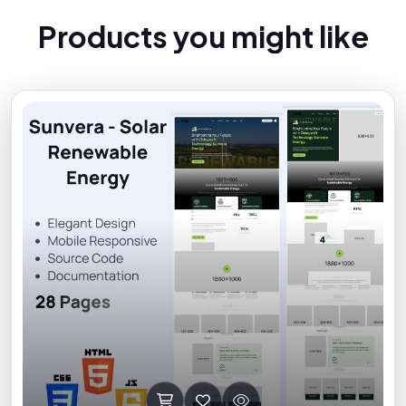
P
r
o
d
u
c
t
s
y
o
u
m
i
g
h
t
l
i
k
e