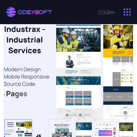
🇨🇳
ZH