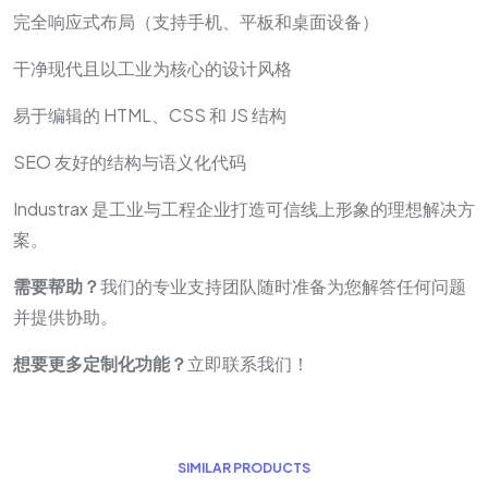
完全响应式布局（支持手机、平板和桌面设备）
干净现代且以工业为核心的设计风格
易于编辑的 HTML、CSS 和 JS 结构
SEO 友好的结构与语义化代码
Industrax 是工业与工程企业打造可信线上形象的理想解决方
案。
需要帮助？
我们的专业支持团队随时准备为您解答任何问题
并提供协助。
想要更多定制化功能？
立即联系我们！
S
I
M
I
L
A
R
P
R
O
D
U
C
T
S