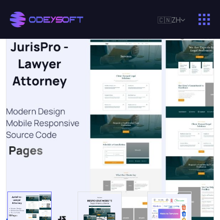
🇨🇳
ZH