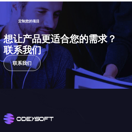
定
制
您
的
项
目
想
让
产
品
更
适
合
您
的
需
求
？
联
系
我
们
联系我们