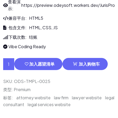
查看演
https://preview.odeysoft.workers.dev/JurisPro
示:
兼容平台: HTML5
包含文件: HTML, CSS, JS
下载次数: 结账
Vibe Coding Ready
加入愿望清单
加入购物车
SKU:
ODS-TMPL-0025
类型:
Premium
标签:
attorney website
law firm
lawyer website
legal
consultant
legal services website