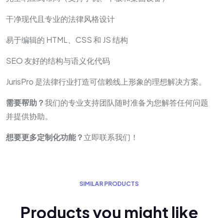
干净现代且专业的法律风格设计
易于编辑的 HTML、CSS 和 JS 结构
SEO 友好的结构与语义化代码
JurisPro 是法律行业打造可信赖线上形象的理想解决方案。
需要帮助？
我们的专业支持团队随时准备为您解答任何问题
并提供协助。
想要更多定制化功能？
立即联系我们！
S
I
M
I
L
A
R
P
R
O
D
U
C
T
S
P
r
o
d
u
c
t
s
y
o
u
m
i
g
h
t
l
i
k
e