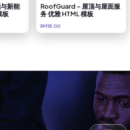
阳能与新能
RoofGuard – 屋顶与屋面服
模板
务 优雅 HTML 模板
RM18.00