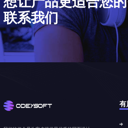
想
让
产
品
更
适
合
您
的
联
系
我
们
有