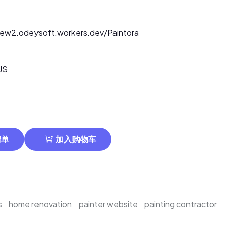
iew2.odeysoft.workers.dev/Paintora
JS
清单
加入购物车
s
home renovation
painter website
painting contractor