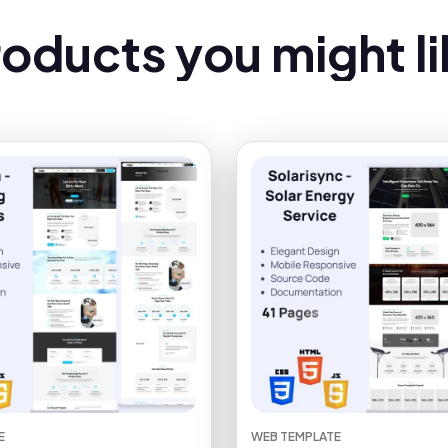
r
o
d
u
c
t
s
y
o
u
m
i
g
h
t
l
i
E
WEB TEMPLATE