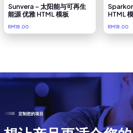
Sunvera – 太阳能与可再生
Spark
能源 优雅 HTML 模板
HTML 
RM18.00
RM18.00
定
制
您
的
项
目