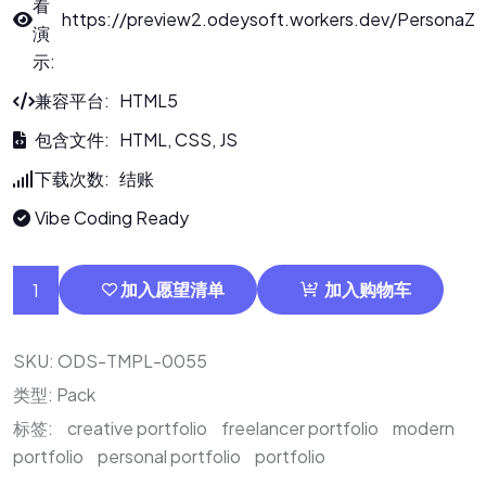
看
https://preview2.odeysoft.workers.dev/PersonaZ
演
示:
兼容平台: HTML5
包含文件: HTML, CSS, JS
下载次数: 结账
Vibe Coding Ready
加入愿望清单
加入购物车
SKU:
ODS-TMPL-0055
类型:
Pack
标签:
creative portfolio
freelancer portfolio
modern
portfolio
personal portfolio
portfolio