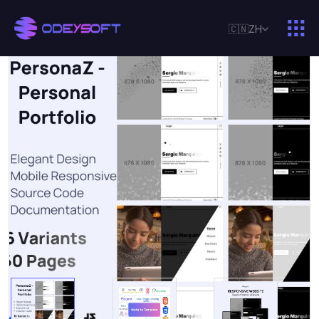
🇨🇳
ZH