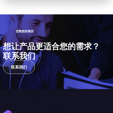
定
制
您
的
项
目
想
让
产
品
更
适
合
您
的
需
求
？
联
系
我
们
联系我们