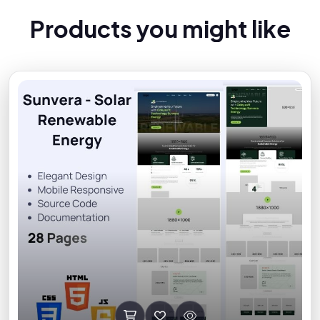
P
r
o
d
u
c
t
s
y
o
u
m
i
g
h
t
l
i
k
e