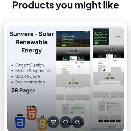
P
r
o
d
u
c
t
s
y
o
u
m
i
g
h
t
l
i
k
e