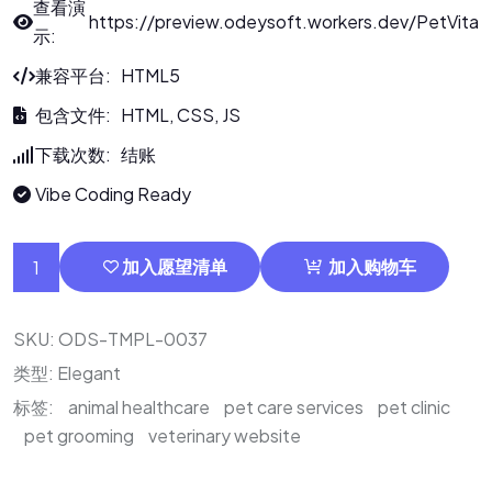
查看演
https://preview.odeysoft.workers.dev/PetVita
示:
兼容平台: HTML5
包含文件: HTML, CSS, JS
下载次数: 结账
Vibe Coding Ready
加入愿望清单
加入购物车
SKU:
ODS-TMPL-0037
类型:
Elegant
标签:
animal healthcare
pet care services
pet clinic
pet grooming
veterinary website