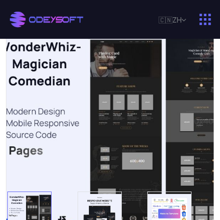
🇨🇳
ZH