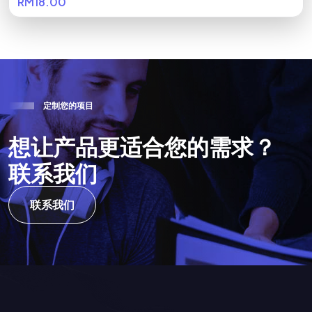
RM18.00
定
制
您
的
项
目
想
让
产
品
更
适
合
您
的
需
求
？
联
系
我
们
联系我们