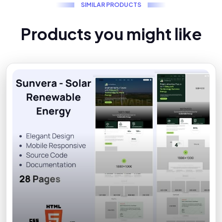
S
I
M
I
L
A
R
P
R
O
D
U
C
T
S
P
r
o
d
u
c
t
s
y
o
u
m
i
g
h
t
l
i
k
e