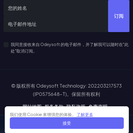
订阅
我同意接收来自 Odeysoft 的电子邮件，并了解我可以随时在"此
处"取消订阅。
© 版权所有 Odeysoft Technology: 202203217573
(IP0575648-T)。保留所有权利
网站地图
服务条款
隐私政策
免责声明
Learn more about our cooki
我们使用 Cookie 来增强您的体验。
了解更多
接受