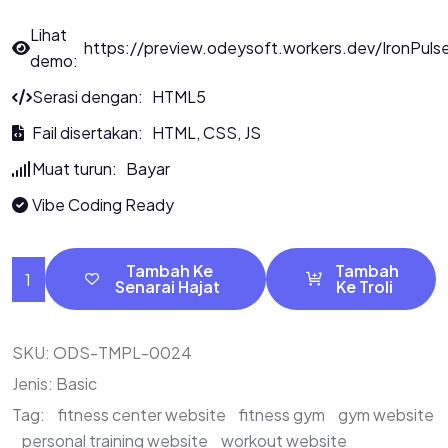
Lihat
https://preview.odeysoft.workers.dev/IronPuls
demo:
Serasi dengan: HTML5
Fail disertakan: HTML, CSS, JS
Muat turun: Bayar
Vibe Coding Ready
Tambah Ke
Tambah
Senarai Hajat
Ke Troli
SKU:
ODS-TMPL-0024
Jenis:
Basic
Tag:
fitness center website
fitness gym
gym website
personal training website
workout website