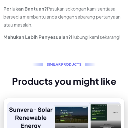
Perlukan Bantuan?
Pasukan sokongan kami sentiasa
bersedia membantu anda dengan sebarang pertanyaan
atau masalah.
Mahukan Lebih Penyesuaian?
Hubungi kami sekarang!
S
I
M
I
L
A
R
P
R
O
D
U
C
T
S
P
r
o
d
u
c
t
s
y
o
u
m
i
g
h
t
l
i
k
e