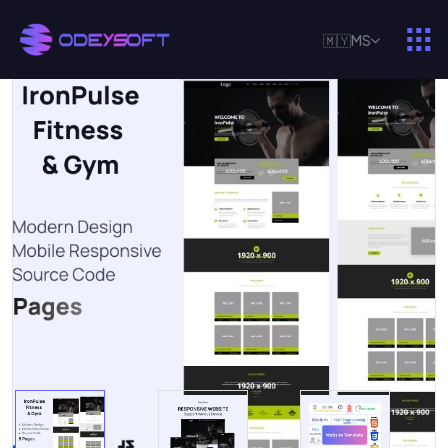
🇲🇾
MS