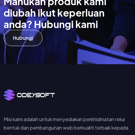
M
a
h
u
k
a
n
p
r
o
d
u
k
k
a
m
i
d
i
u
b
a
h
i
k
u
t
k
e
p
e
r
l
u
a
n
a
n
d
a
?
H
u
b
u
n
g
i
k
a
m
i
Hubungi
Misi kami adalah untuk menyediakan perkhidmatan reka
bentuk dan pembangunan web berkualiti terbaik kepada