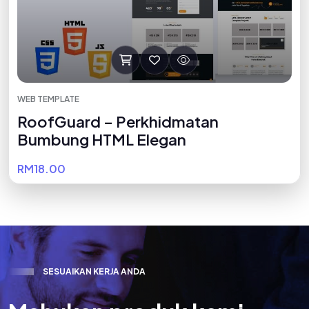
WEB TEMPLATE
RoofGuard – Perkhidmatan
Bumbung HTML Elegan
RM18.00
S
E
S
U
A
I
K
A
N
K
E
R
J
A
A
N
D
A