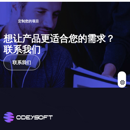
定
制
您
的
项
目
想
让
产
品
更
适
合
您
的
需
求
？
联
系
我
们
联系我们