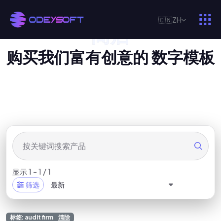
🇨🇳
ZH
商店
我
们
的
数
字
产
品
购
买
我
们
富
有
创
意
的
数
字
模
板
显示 1 - 1 / 1
筛选
最新
标签: audit firm
清除