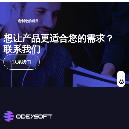
定
制
您
的
项
目
想
让
产
品
更
适
合
您
的
需
求
？
联
系
我
们
联系我们