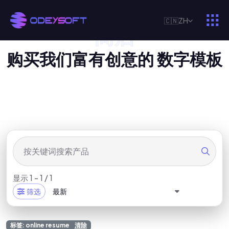
🇨🇳
ZH
商店
我
们
的
数
字
产
品
购
买
我
们
富
有
创
意
的
数
字
模
板
显示 1 - 1 / 1
筛选
最新
标签: online resume
清除