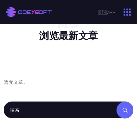
🇨🇳
ZH
博客
我
们
的
专
家
观
点
浏
览
最
新
文
章
暂无文章。