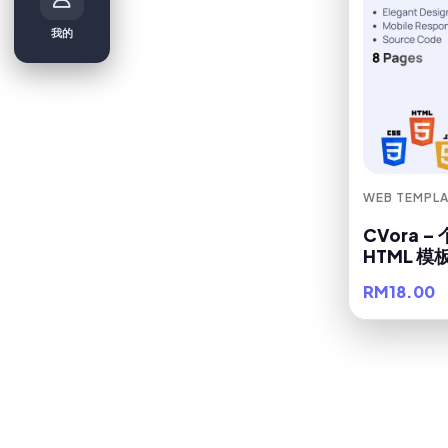
我的
WEB TEMPLA
CVora 
HTML 模
RM18.00