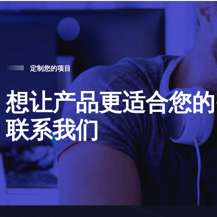
定
制
您
的
项
目
想
让
产
品
更
适
合
您
的
联
系
我
们