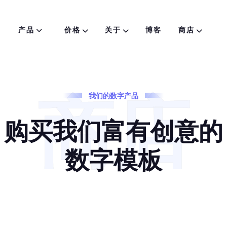
产品
价格
关于
博客
商店
商店
我
们
的
数
字
产
品
购
买
我
们
富
有
创
意
的
数
字
模
板