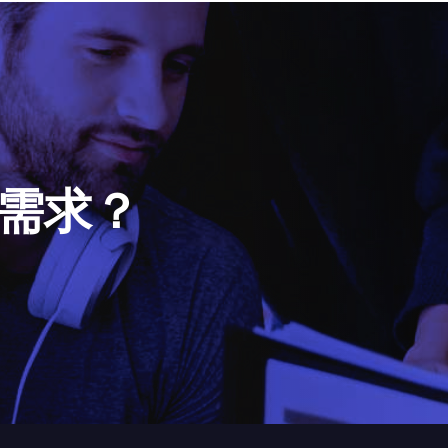
需
求
？