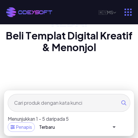
🇲🇾
MS
KEDAI
P
R
O
D
U
K
D
I
G
I
T
A
L
K
A
M
I
B
e
l
i
T
e
m
p
l
a
t
D
i
g
i
t
a
l
K
r
e
a
t
i
f
&
M
e
n
o
n
j
o
l
Menunjukkan 1 - 5 daripada 5
Penapis
Terbaru