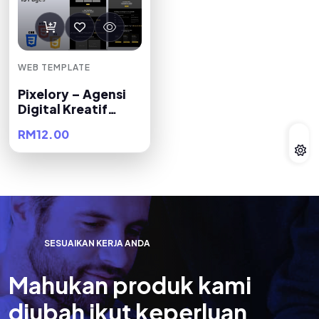
WEB TEMPLATE
Pixelory – Agensi
Digital Kreatif
HTML Premium
RM12.00
S
E
S
U
A
I
K
A
N
K
E
R
J
A
A
N
D
A
M
a
h
u
k
a
n
p
r
o
d
u
k
k
a
m
i
d
i
u
b
a
h
i
k
u
t
k
e
p
e
r
l
u
a
n