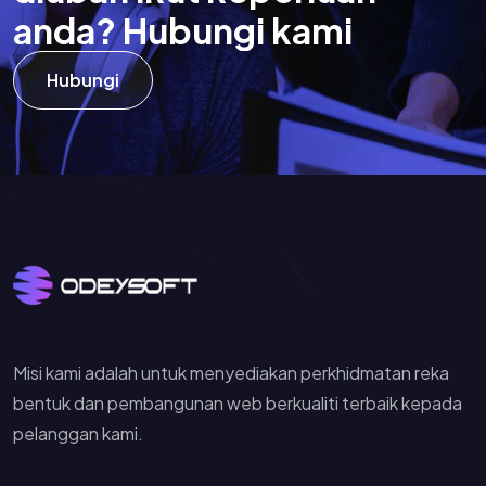
a
n
d
a
?
H
u
b
u
n
g
i
k
a
m
i
Hubungi
Misi kami adalah untuk menyediakan perkhidmatan reka
bentuk dan pembangunan web berkualiti terbaik kepada
pelanggan kami.