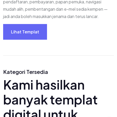
pendaftaran, pembayaran, papan pemuka, navigasi
mudah alih, pembentangan dan e-mel sedia kempen —
jadi anda boleh masukkan jenama dan terus lancar.
Lihat Templat
Kategori Tersedia
K
a
m
i
h
a
s
i
l
k
a
n
b
a
n
y
a
k
t
e
m
p
l
a
t
d
i
g
i
t
a
l
u
n
t
u
k