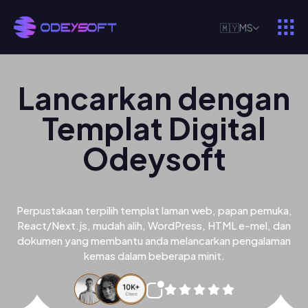
🇲🇾
MS
Lancarkan dengan
Templat Digital
Odeysoft
Perpustakaan terpilih templat laman web, papan pemuka,
React/Next.js, mudah alih, WordPress, HTML e-mel, dan
dokumen yang membantu anda melancarkan pengalaman
kemas dalam beberapa minit.