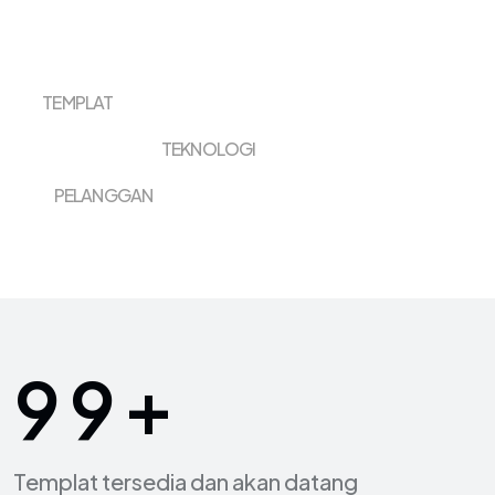
TEMPLAT
( 400+ FAIL SEDIA )
TEKNOLOGI
( WEB, REACT/NEXT.JS, WP, MUDAH ALIH, DOKUMEN )
PELANGGAN
( RIBUAN TELAH DILAYAN )
+
9
9
Templat tersedia dan akan datang