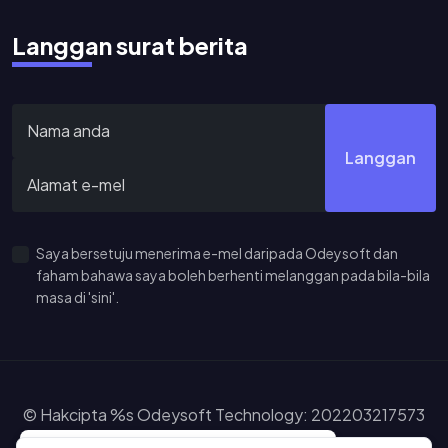
Langgan surat berita
Langgan
Saya bersetuju menerima e-mel daripada Odeysoft dan
faham bahawa saya boleh berhenti melanggan pada bila-bila
masa di 'sini'.
© Hakcipta %s Odeysoft Technology: 202203217573
(IP0575648-T). Hak Cipta Terpelihara