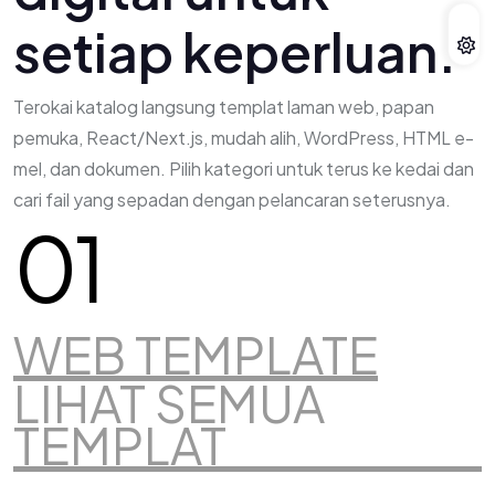
s
e
t
i
a
p
k
e
p
e
r
l
u
a
n
.
Terokai katalog langsung templat laman web, papan
pemuka, React/Next.js, mudah alih, WordPress, HTML e-
mel, dan dokumen. Pilih kategori untuk terus ke kedai dan
cari fail yang sepadan dengan pelancaran seterusnya.
01
WEB TEMPLATE
LIHAT SEMUA
TEMPLAT